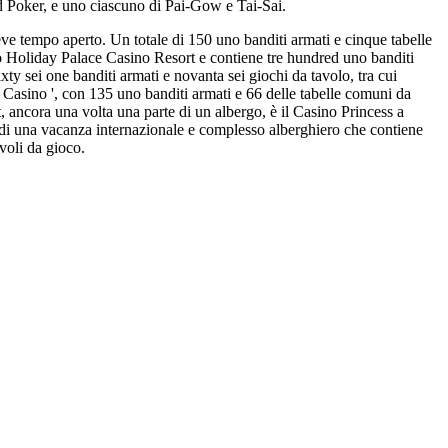
ud Poker, e uno ciascuno di Pai-Gow e Tai-Sai.
reve tempo aperto. Un totale di 150 uno banditi armati e cinque tabelle
mo Holiday Palace Casino Resort e contiene tre hundred uno banditi
xty sei one banditi armati e novanta sei giochi da tavolo, tra cui
 Casino ', con 135 uno banditi armati e 66 delle tabelle comuni da
 ancora una volta una parte di un albergo, è il Casino Princess a
e di una vacanza internazionale e complesso alberghiero che contiene
avoli da gioco.