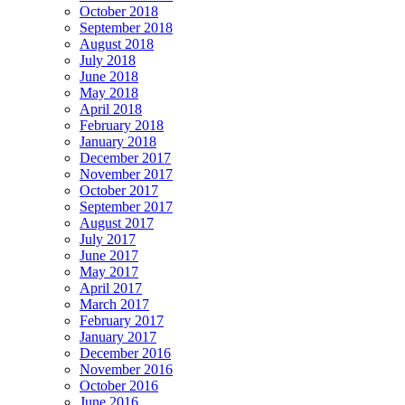
October 2018
September 2018
August 2018
July 2018
June 2018
May 2018
April 2018
February 2018
January 2018
December 2017
November 2017
October 2017
September 2017
August 2017
July 2017
June 2017
May 2017
April 2017
March 2017
February 2017
January 2017
December 2016
November 2016
October 2016
June 2016