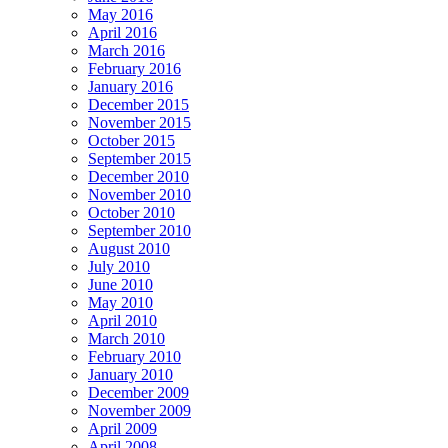
May 2016
April 2016
March 2016
February 2016
January 2016
December 2015
November 2015
October 2015
September 2015
December 2010
November 2010
October 2010
September 2010
August 2010
July 2010
June 2010
May 2010
April 2010
March 2010
February 2010
January 2010
December 2009
November 2009
April 2009
April 2008