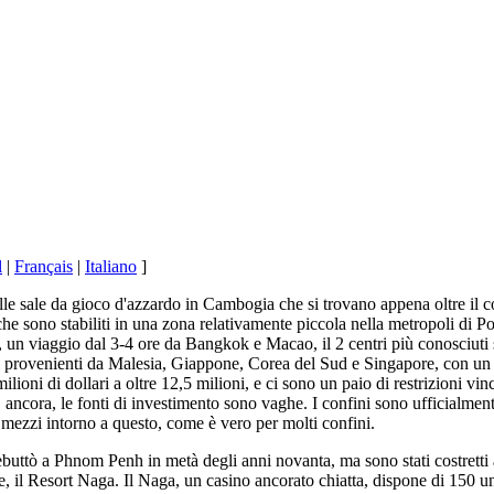
l
|
Français
|
Italiano
]
alle sale da gioco d'azzardo in Cambogia che si trovano appena oltre il c
che sono stabiliti in una zona relativamente piccola nella metropoli di 
 un viaggio dal 3-4 ore da Bangkok e Macao, il 2 centri più conosciut
ti provenienti da Malesia, Giappone, Corea del Sud e Singapore, con un s
lioni di dollari a oltre 12,5 milioni, e ci sono un paio di restrizioni vin
 ancora, le fonti di investimento sono vaghe. I confini sono ufficialmen
 mezzi intorno a questo, come è vero per molti confini.
uttò a Phnom Penh in metà degli anni novanta, ma sono stati costretti 
e, il Resort Naga. Il Naga, un casino ancorato chiatta, dispone di 150 u