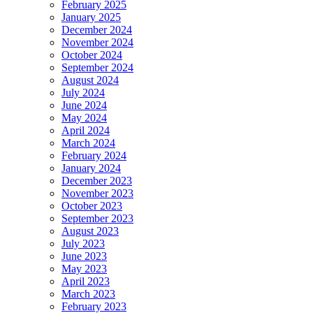
February 2025
January 2025
December 2024
November 2024
October 2024
September 2024
August 2024
July 2024
June 2024
May 2024
April 2024
March 2024
February 2024
January 2024
December 2023
November 2023
October 2023
September 2023
August 2023
July 2023
June 2023
May 2023
April 2023
March 2023
February 2023