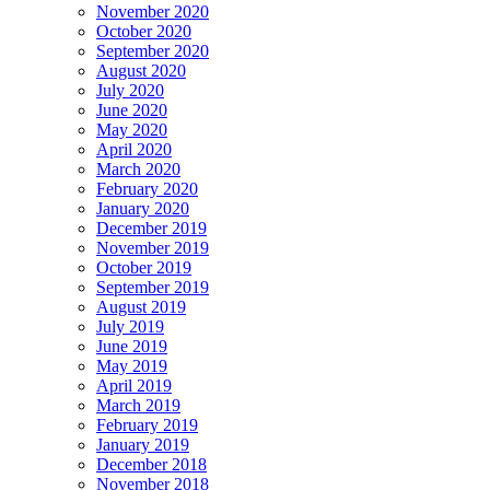
November 2020
October 2020
September 2020
August 2020
July 2020
June 2020
May 2020
April 2020
March 2020
February 2020
January 2020
December 2019
November 2019
October 2019
September 2019
August 2019
July 2019
June 2019
May 2019
April 2019
March 2019
February 2019
January 2019
December 2018
November 2018