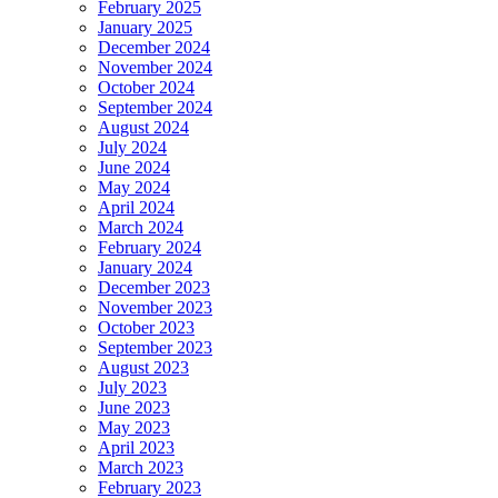
February 2025
January 2025
December 2024
November 2024
October 2024
September 2024
August 2024
July 2024
June 2024
May 2024
April 2024
March 2024
February 2024
January 2024
December 2023
November 2023
October 2023
September 2023
August 2023
July 2023
June 2023
May 2023
April 2023
March 2023
February 2023