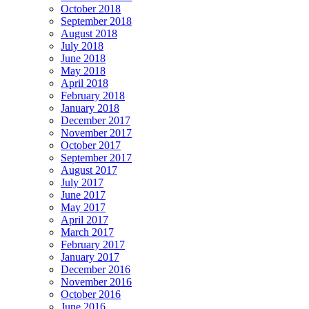
October 2018
September 2018
August 2018
July 2018
June 2018
May 2018
April 2018
February 2018
January 2018
December 2017
November 2017
October 2017
September 2017
August 2017
July 2017
June 2017
May 2017
April 2017
March 2017
February 2017
January 2017
December 2016
November 2016
October 2016
June 2016