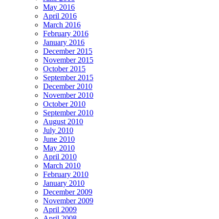
May 2016
April 2016
March 2016
February 2016
January 2016
December 2015
November 2015
October 2015
September 2015
December 2010
November 2010
October 2010
September 2010
August 2010
July 2010
June 2010
May 2010
April 2010
March 2010
February 2010
January 2010
December 2009
November 2009
April 2009
April 2008