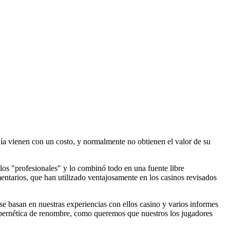
 día vienen con un costo, y normalmente no obtienen el valor de su
los "profesionales" y lo combinó todo en una fuente libre
ntarios, que han utilizado ventajosamente en los casinos revisados
 se basan en nuestras experiencias con ellos casino y varios informes
cibernética de renombre, como queremos que nuestros los jugadores