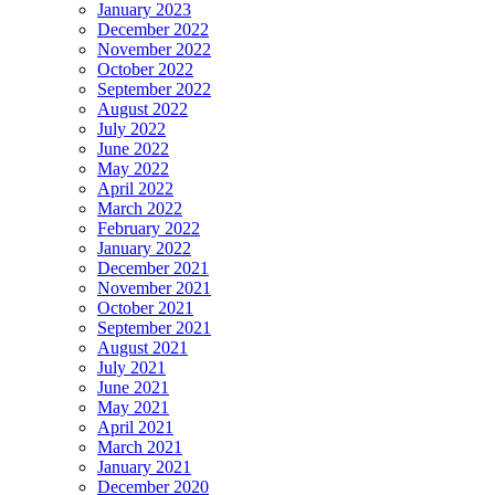
January 2023
December 2022
November 2022
October 2022
September 2022
August 2022
July 2022
June 2022
May 2022
April 2022
March 2022
February 2022
January 2022
December 2021
November 2021
October 2021
September 2021
August 2021
July 2021
June 2021
May 2021
April 2021
March 2021
January 2021
December 2020