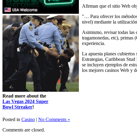
Afirman que el sitio Web obj
"… Para ofrecer los métodos 
nivel) mediante la utilizaci
Asimismo, revisar todas las 
tragamonedas, etc), primas (
experiencia.
La apuesta planes cubiertos s
Estrategias, Caribbean Stud 
se incluyen ejemplos de estr
los mejores casinos Web y de
Read more about the
Las Vegas 2024 Super
Bowl Streaker
!
Posted in
Casino
|
No Comments »
Comments are closed.