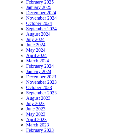
February 2025
January 2025
December 2024
November 2024
October 2024
September 2024
August 2024
July 2024
June 2024
May 2024
April 2024
March 2024
February 2024
January 2024
December 2023
November 2023
October 2023
September 2023
August 2023
July 2023
June 2023
May 2023
April 2023
March 2023
February 2023