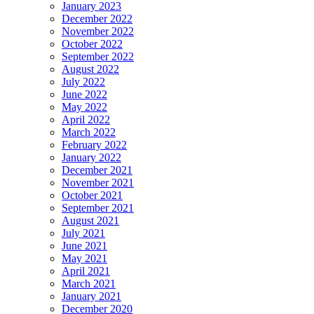
January 2023
December 2022
November 2022
October 2022
September 2022
August 2022
July 2022
June 2022
May 2022
April 2022
March 2022
February 2022
January 2022
December 2021
November 2021
October 2021
September 2021
August 2021
July 2021
June 2021
May 2021
April 2021
March 2021
January 2021
December 2020