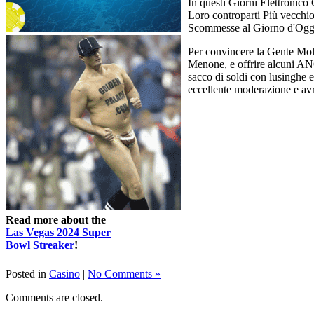
In questi Giorni Elettronico
Loro controparti Più vecch
Scommesse al Giorno d'Oggi
Per convincere la Gente Mol
Menone, e offrire alcuni AN
sacco di soldi con lusinghe 
eccellente moderazione e avre
Read more about the
Las Vegas 2024 Super
Bowl Streaker
!
Posted in
Casino
|
No Comments »
Comments are closed.