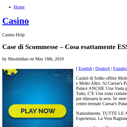
Home
Casino
Casino Help
Case di Scommesse – Cosa esattamente ES
by Maximilian on May 18th, 2010
[
English
|
Deutsch
|
Españo
Casinò di Solito offrire Mo
e Molto Altro. Al Caesar's P
Palace ANCHE Una Vasta gam
Tutto, C'E Una zona commerc
per rilassarsi la sera. Se s
centro termale Caesar's Palac
Naturalmente, TUTTE LE Ali
Esperienza. La Vera Ragione 