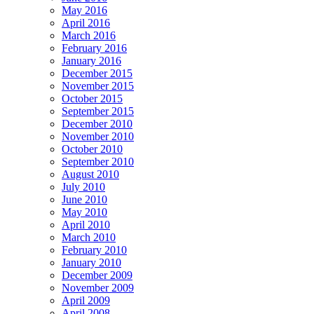
May 2016
April 2016
March 2016
February 2016
January 2016
December 2015
November 2015
October 2015
September 2015
December 2010
November 2010
October 2010
September 2010
August 2010
July 2010
June 2010
May 2010
April 2010
March 2010
February 2010
January 2010
December 2009
November 2009
April 2009
April 2008